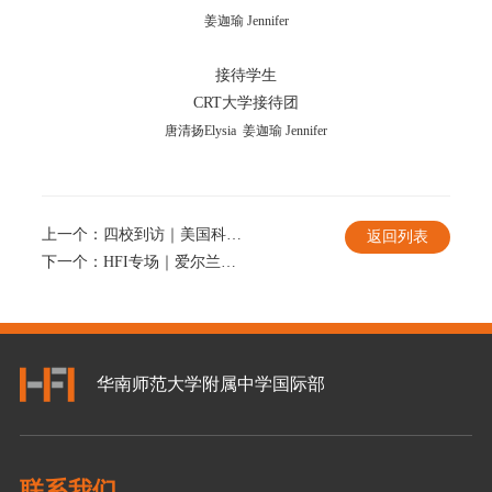
姜迦瑜 Jennifer
接待学生
CRT大学接待团
唐清扬Elysia 姜迦瑜 Jennifer
上一个：
四校到访｜美国科尔比学院、美国本特利大学、美国布兰迪斯大学和美国罗切斯特大学到访HFI
返回列表
下一个：
HFI专场｜爱尔兰都柏林圣三一大学到访HFI
华南师范大学附属中学国际部
联系我们