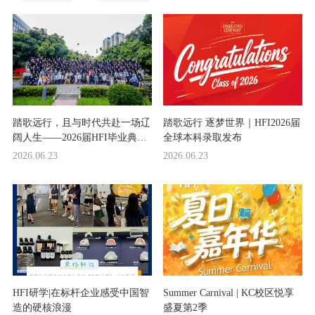
踏歌远行，且与时代共赴一场辽
踏歌远行 逐梦世界｜HFI2026届
阔人生——2026届HFI毕业典礼
全球本科录取发布
回顾
2026.06.23
2026.06.23
HFI研学|在标杆企业感受中国智
Summer Carnival | KC校区悦享
造的硬核浪漫
盛夏第2季