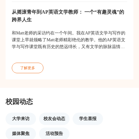
从摇滚青年到AP英语文学教师： 一个“有趣灵魂”的
跨界人生
和Matt老师的采访约在一个午间。我在AP英语文学与写作的
课堂上早就领略了Matt老师精彩绝伦的教学。他的AP英语文
学与写作课堂既有历史的悠远绵长，又有文学的脉脉温情。
访谈中，Matt老师打开了话匣子，滔滔不绝地给我讲述了他
跌宕起伏的人生故事，而我从Matt老师的故事里感受到了一
了解更多
校园动态
大学来访
校友会动态
学生喜报
媒体聚焦
活动预告