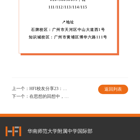
111/112/113/114/115
📍地址
石牌校区：广州市天河区中山大道西1号
知识城校区：广州市黄埔区博华六路111号
上一个：
HFI校友分享23：英国本科+美国读研+中国就业，三重身份带来的是无可取代的体验
返回列表
下一个：
在思想的回想中，遇见未来的你｜11月30日HFI校园开放日 邀您启程
华南师范大学附属中学国际部