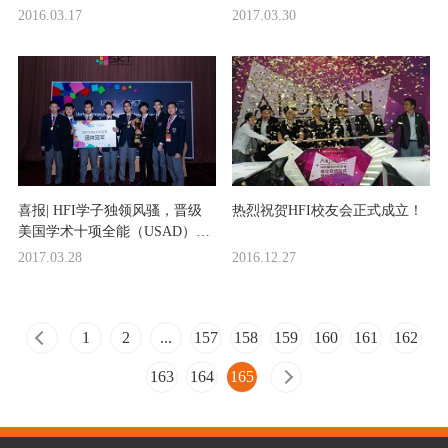
获佳绩！
2016.03.17
2017.03.30
喜报| HFI学子独领风骚，晋级
热烈祝贺HFI校友会正式成立！
美国学术十项全能（USAD）总
决赛！
2017.03.28
2016.12.27
1
2
...
157
158
159
160
161
162
163
164
165