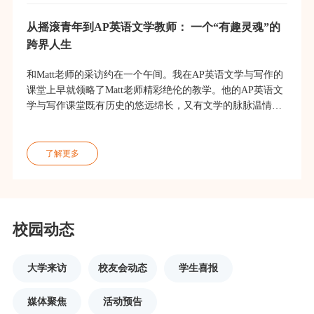
从摇滚青年到AP英语文学教师： 一个“有趣灵魂”的
跨界人生
和Matt老师的采访约在一个午间。我在AP英语文学与写作的
课堂上早就领略了Matt老师精彩绝伦的教学。他的AP英语文
学与写作课堂既有历史的悠远绵长，又有文学的脉脉温情。
访谈中，Matt老师打开了话匣子，滔滔不绝地给我讲述了他
跌宕起伏的人生故事，而我从Matt老师的故事里感受到了一
了解更多
校园动态
大学来访
校友会动态
学生喜报
媒体聚焦
活动预告