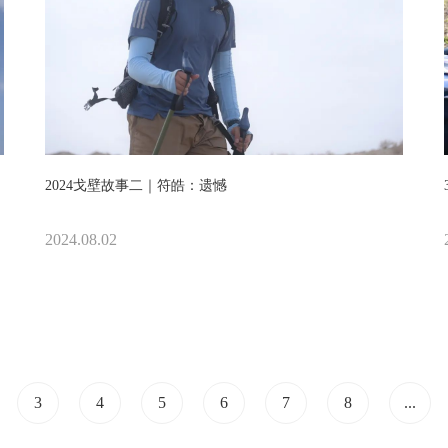
2024戈壁故事二｜符皓：遗憾
2024.08.02
3
4
5
6
7
8
...