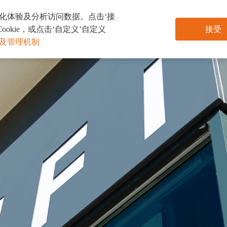
个性化体验及分析访问数据。点击‘接
课程与教学
办学成绩
校园生活
升学指导
校友会
ookie，或点击‘自定义’自定义
接受
条款及管理机制