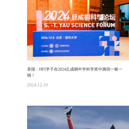
喜报：HFI学子在2024丘成桐中学科学奖中摘得一银一
铜！
2024.12.10