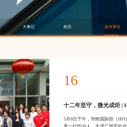
大事记
校历
媒体聚焦
16
十二年坚守，微光成炬 |
5月9日下午，华附国际部（HF
表一行约30人，走进广州市社会