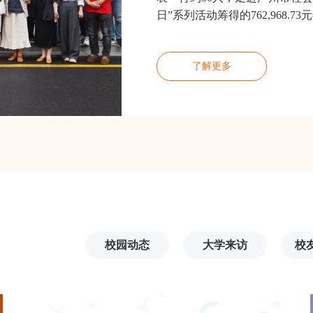
日”系列活动筹得的762,968.
心的善款，将定向用于福利院儿
届
了解更多
校园动态
大学来访
校