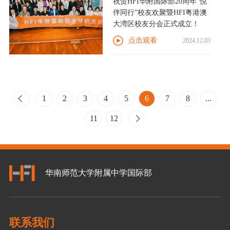
祝贺HFI华附国际部20周年“悦
伴同行”校友欢聚暨HFI粤港澳
大湾区校友分会正式成立！
点击观看
2024.12.03
1
2
3
4
5
6
7
8
...
11
12
华南师范大学附属中学国际部
联系我们