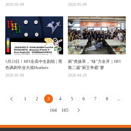
2026.05.09
2026.05.09
5月23日！HFI全高中生剧组 | 黑
厨”类拔萃，“味”力全开｜HFI
色讽刺毕业大戏Heathers
第二届“厨王争霸”赛
2026.05.09
2026.04.29
1
2
3
4
5
6
7
8
...
164
165