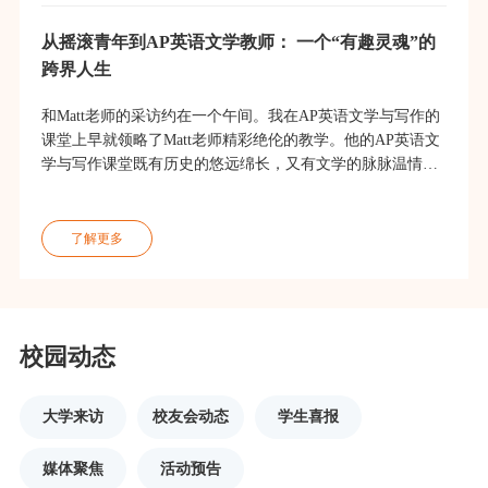
从摇滚青年到AP英语文学教师： 一个“有趣灵魂”的
跨界人生
和Matt老师的采访约在一个午间。我在AP英语文学与写作的
课堂上早就领略了Matt老师精彩绝伦的教学。他的AP英语文
学与写作课堂既有历史的悠远绵长，又有文学的脉脉温情。
访谈中，Matt老师打开了话匣子，滔滔不绝地给我讲述了他
跌宕起伏的人生故事，而我从Matt老师的故事里感受到了一
了解更多
校园动态
大学来访
校友会动态
学生喜报
媒体聚焦
活动预告