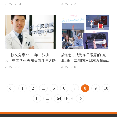
2025.12.31
2025.12.29
HFI校友分享37：9年一张执
诚邀您，成为冬日暖意的“光” |
照，中国学生勇闯美国牙医之路
HFI第十二届国际日慈善拍品征
集
2025.12.25
2025.12.10
1
2
...
5
6
7
8
9
10
11
...
164
165