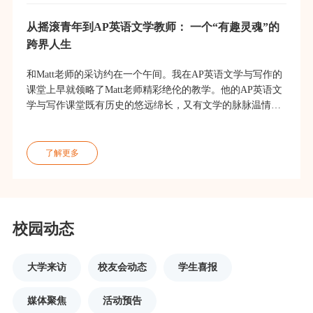
从摇滚青年到AP英语文学教师： 一个“有趣灵魂”的
跨界人生
和Matt老师的采访约在一个午间。我在AP英语文学与写作的
课堂上早就领略了Matt老师精彩绝伦的教学。他的AP英语文
学与写作课堂既有历史的悠远绵长，又有文学的脉脉温情。
访谈中，Matt老师打开了话匣子，滔滔不绝地给我讲述了他
跌宕起伏的人生故事，而我从Matt老师的故事里感受到了一
了解更多
校园动态
大学来访
校友会动态
学生喜报
媒体聚焦
活动预告