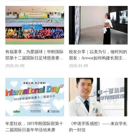
有福童享，为爱踢球｜华附国际
校友分享｜以美为引，做时间的
部第十二届国际日足球慈善赛圆
朋友：Artvest如何构建长期主义
满落幕
收藏？
2026.01.09
2026.01.09
年度狂欢， HFI华附国际部第十
《申请牙医感想》——来自学长
二届国际日嘉年华活动来袭
的一封信